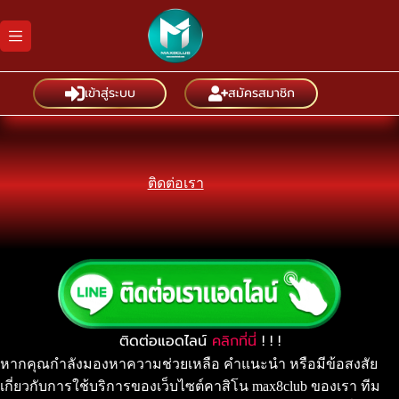
Skip
to
content
เข้าสู่ระบบ
สมัครสมาชิก
ติดต่อเรา
ติดต่อแอดไลน์
คลิกที่นี่
! ! !
หากคุณกำลังมองหาความช่วยเหลือ คำแนะนำ หรือมีข้อสงสัย
เกี่ยวกับการใช้บริการของเว็บไซต์คาสิโน max8club ของเรา ทีม